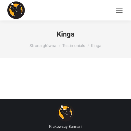
Kinga
Jesteś tutaj:
Strona główna
Testimonials
Kinga
Krakowscy Barmani