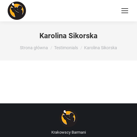
Karolina Sikorska
Jesteś tutaj:
Strona główna
Testimonials
Karolina Sikorska
Krakowscy Barmani