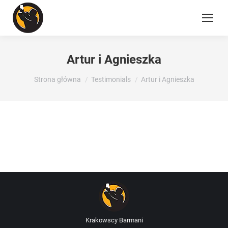
Artur i Agnieszka
Jesteś tutaj:
Strona główna
Testimonials
Artur i Agnieszka
Krakowscy Barmani